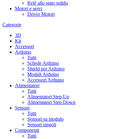
Relè allo stato solido
Motori e servi
Driver Motori
Categorie
3D
Kit
Accessori
Arduino
Tutti
Schede Arduino
Shield per Arduino
Moduli Arduino
Accessori Arduino
Alimentatori
Tutti
Alimentatori Step Up
Alimentatori Step Down
Sensori
Tutti
Sensori su modulo
Sensori singoli
Componenti
Tutti