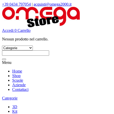
+39 0434 797054
|
acquisti@omega2000.it
Accedi
0
Carrello
Nessun prodotto nel carrello.
Cerca:
Menu
Home
Shop
Scuole
Aziende
Contattaci
Categorie
3D
Kit