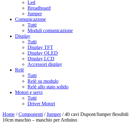
Led
Breadboard
Jumper
Comunicazione
Tutti
Moduli comunicazione
Display
Tutti
Display TFT
Display OLED
Display LCD
Accessori display
Relè
Tutti
Relè su modulo
Relè allo stato solido
Motori e servi
Tutti
Driver Motori
Home
/
Componenti
/
Jumper
/ 40 cavi Dupont/Jumper flessibili
10cm maschio – maschio per Arduino