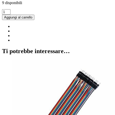
9 disponibili
40
cavi
Aggiungi al carrello
Dupont/Jumper
flessibili
10cm
maschio
-
maschio
per
Ti potrebbe interessare…
Arduino
quantità