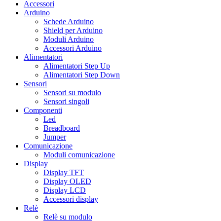
Accessori
Arduino
Schede Arduino
Shield per Arduino
Moduli Arduino
Accessori Arduino
Alimentatori
Alimentatori Step Up
Alimentatori Step Down
Sensori
Sensori su modulo
Sensori singoli
Componenti
Led
Breadboard
Jumper
Comunicazione
Moduli comunicazione
Display
Display TFT
Display OLED
Display LCD
Accessori display
Relè
Relè su modulo