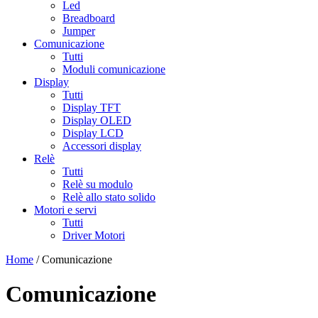
Led
Breadboard
Jumper
Comunicazione
Tutti
Moduli comunicazione
Display
Tutti
Display TFT
Display OLED
Display LCD
Accessori display
Relè
Tutti
Relè su modulo
Relè allo stato solido
Motori e servi
Tutti
Driver Motori
Home
/ Comunicazione
Comunicazione