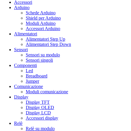
Accessori
Arduino
Schede Arduino
Shield per Arduino
Moduli Arduino
Accessori Arduino
Alimentatori
Alimentatori Step Up
Alimentatori Step Down
Sensori
Sensori su modulo
Sensori singoli
Componenti
Led
Breadboard
Jumper
Comunicazione
Moduli comunicazione
Display
Display TFT
Display OLED
Display LCD
Accessori display
Relè
Relè su modulo