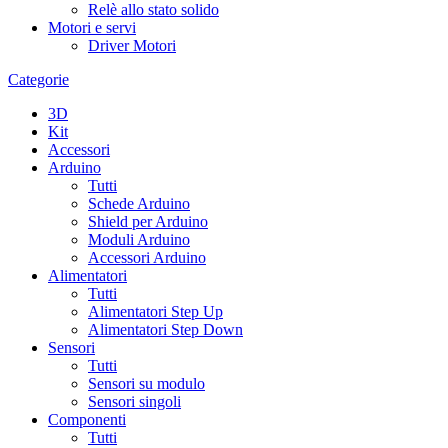
Relè allo stato solido
Motori e servi
Driver Motori
Categorie
3D
Kit
Accessori
Arduino
Tutti
Schede Arduino
Shield per Arduino
Moduli Arduino
Accessori Arduino
Alimentatori
Tutti
Alimentatori Step Up
Alimentatori Step Down
Sensori
Tutti
Sensori su modulo
Sensori singoli
Componenti
Tutti