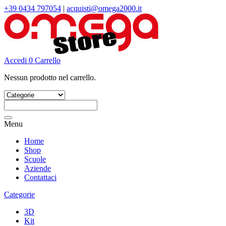
+39 0434 797054
|
acquisti@omega2000.it
Accedi
0
Carrello
Nessun prodotto nel carrello.
Cerca:
Menu
Home
Shop
Scuole
Aziende
Contattaci
Categorie
3D
Kit