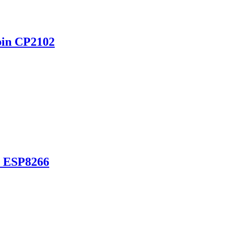
pin CP2102
u ESP8266