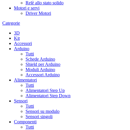
Relè allo stato solido
Motori e servi
Driver Motori
Categorie
3D
Kit
Accessori
Arduino
Tutti
Schede Arduino
Shield per Arduino
Moduli Arduino
Accessori Arduino
Alimentatori
Tutti
Alimentatori Step Up
Alimentatori Step Down
Sensori
Tutti
Sensori su modulo
Sensori singoli
Componenti
Tutti