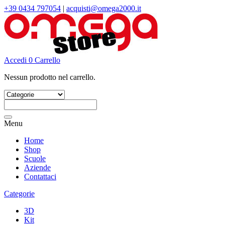
+39 0434 797054
|
acquisti@omega2000.it
Accedi
0
Carrello
Nessun prodotto nel carrello.
Cerca:
Menu
Home
Shop
Scuole
Aziende
Contattaci
Categorie
3D
Kit