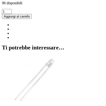
96 disponibili
LED
5
Aggiungi al carrello
mm
infrarossi
850
nm
ricevitore
(5
pezzi)
Ti potrebbe interessare…
quantità