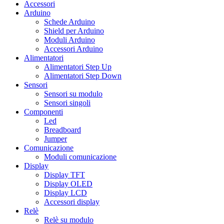
Accessori
Arduino
Schede Arduino
Shield per Arduino
Moduli Arduino
Accessori Arduino
Alimentatori
Alimentatori Step Up
Alimentatori Step Down
Sensori
Sensori su modulo
Sensori singoli
Componenti
Led
Breadboard
Jumper
Comunicazione
Moduli comunicazione
Display
Display TFT
Display OLED
Display LCD
Accessori display
Relè
Relè su modulo