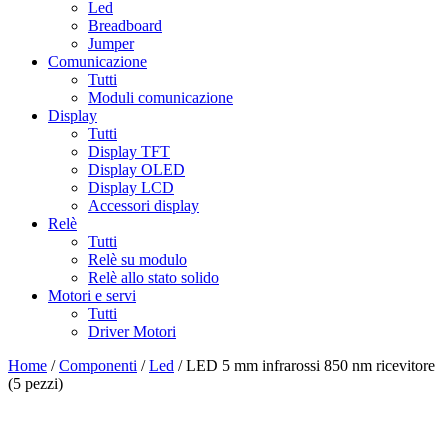
Led
Breadboard
Jumper
Comunicazione
Tutti
Moduli comunicazione
Display
Tutti
Display TFT
Display OLED
Display LCD
Accessori display
Relè
Tutti
Relè su modulo
Relè allo stato solido
Motori e servi
Tutti
Driver Motori
Home
/
Componenti
/
Led
/ LED 5 mm infrarossi 850 nm ricevitore
(5 pezzi)