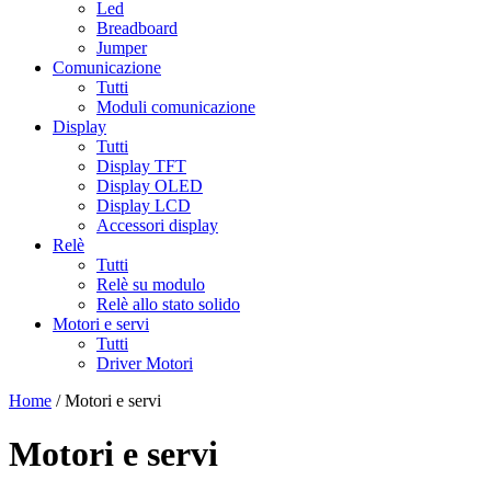
Led
Breadboard
Jumper
Comunicazione
Tutti
Moduli comunicazione
Display
Tutti
Display TFT
Display OLED
Display LCD
Accessori display
Relè
Tutti
Relè su modulo
Relè allo stato solido
Motori e servi
Tutti
Driver Motori
Home
/ Motori e servi
Motori e servi