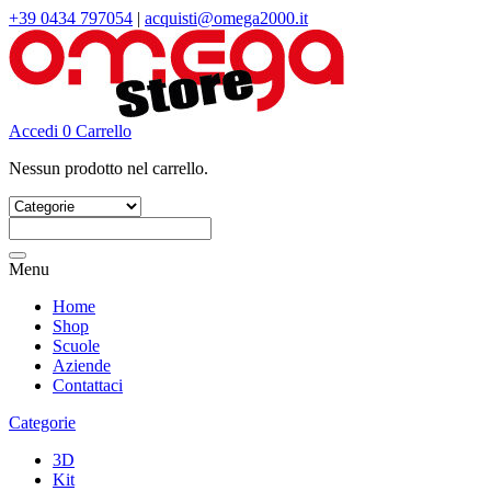
+39 0434 797054
|
acquisti@omega2000.it
Accedi
0
Carrello
Nessun prodotto nel carrello.
Cerca:
Menu
Home
Shop
Scuole
Aziende
Contattaci
Categorie
3D
Kit