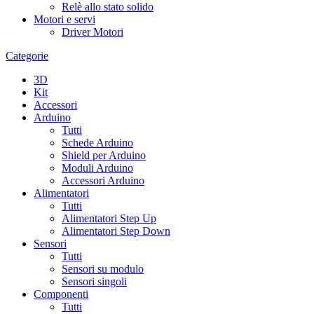
Relè allo stato solido
Motori e servi
Driver Motori
Categorie
3D
Kit
Accessori
Arduino
Tutti
Schede Arduino
Shield per Arduino
Moduli Arduino
Accessori Arduino
Alimentatori
Tutti
Alimentatori Step Up
Alimentatori Step Down
Sensori
Tutti
Sensori su modulo
Sensori singoli
Componenti
Tutti