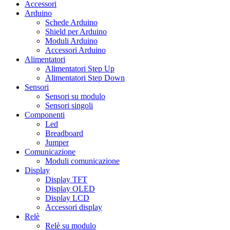
Accessori
Arduino
Schede Arduino
Shield per Arduino
Moduli Arduino
Accessori Arduino
Alimentatori
Alimentatori Step Up
Alimentatori Step Down
Sensori
Sensori su modulo
Sensori singoli
Componenti
Led
Breadboard
Jumper
Comunicazione
Moduli comunicazione
Display
Display TFT
Display OLED
Display LCD
Accessori display
Relè
Relè su modulo