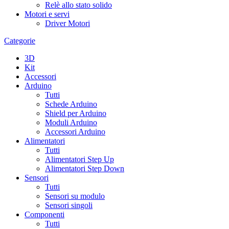
Relè allo stato solido
Motori e servi
Driver Motori
Categorie
3D
Kit
Accessori
Arduino
Tutti
Schede Arduino
Shield per Arduino
Moduli Arduino
Accessori Arduino
Alimentatori
Tutti
Alimentatori Step Up
Alimentatori Step Down
Sensori
Tutti
Sensori su modulo
Sensori singoli
Componenti
Tutti