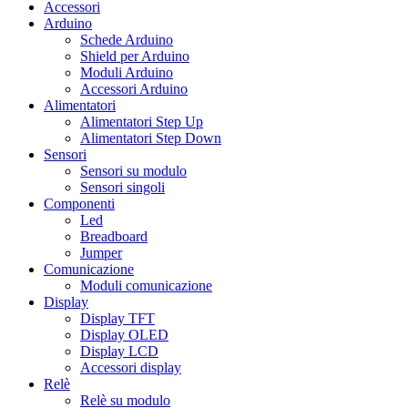
Accessori
Arduino
Schede Arduino
Shield per Arduino
Moduli Arduino
Accessori Arduino
Alimentatori
Alimentatori Step Up
Alimentatori Step Down
Sensori
Sensori su modulo
Sensori singoli
Componenti
Led
Breadboard
Jumper
Comunicazione
Moduli comunicazione
Display
Display TFT
Display OLED
Display LCD
Accessori display
Relè
Relè su modulo