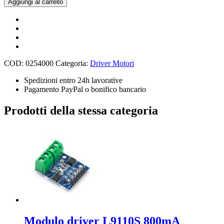
Aggiungi al carrello
Way
Motor
&
16-
Way
Servo
Shield
COD:
0254000
Categoria:
Driver Motori
Board
Compatible
Spedizioni entro 24h lavorative
with
Pagamento PayPal o bonifico bancario
Arduino
for
Prodotti della stessa categoria
Mobile
Robot
Arm
quantità
Modulo driver L9110S 800mA