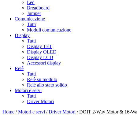
Led
Breadboard
Jumper
Comunicazione
Tutti
Moduli comunicazione
Display
Tutti
Display TFT
Display OLED
Display LCD
Accessori display
Relè
Tutti
Relè su modulo
Relè allo stato solido
Motori e servi
Tutti
Driver Motori
Home
/
Motori e servi
/
Driver Motori
/ DOIT 2-Way Motor & 16-Way 