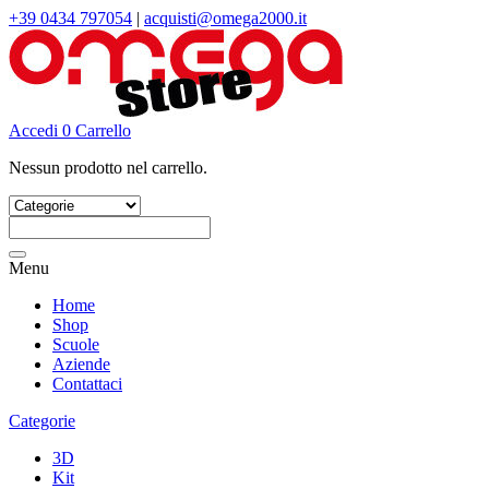
+39 0434 797054
|
acquisti@omega2000.it
Accedi
0
Carrello
Nessun prodotto nel carrello.
Cerca:
Menu
Home
Shop
Scuole
Aziende
Contattaci
Categorie
3D
Kit