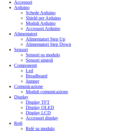
Accessori
Arduino
Schede Arduino
Shield per Arduino
Moduli Arduino
Accessori Arduino
Alimentatori
Alimentatori Step Up
Alimentatori Step Down
Sensori
Sensori su modulo
Sensori singoli
Componenti
Led
Breadboard
Jumper
Comunicazione
Moduli comunicazione
Display
Display TFT
Display OLED
Display LCD
Accessori display
Relè
Relè su modulo