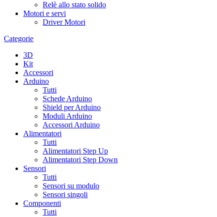
Relè allo stato solido
Motori e servi
Driver Motori
Categorie
3D
Kit
Accessori
Arduino
Tutti
Schede Arduino
Shield per Arduino
Moduli Arduino
Accessori Arduino
Alimentatori
Tutti
Alimentatori Step Up
Alimentatori Step Down
Sensori
Tutti
Sensori su modulo
Sensori singoli
Componenti
Tutti