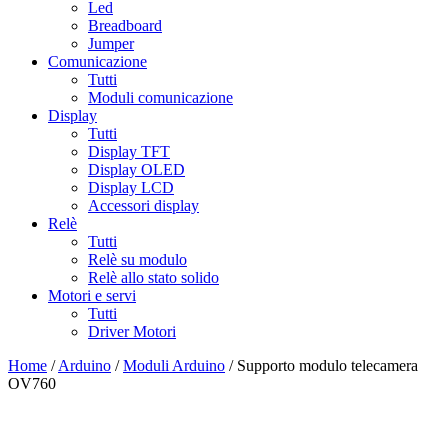
Led
Breadboard
Jumper
Comunicazione
Tutti
Moduli comunicazione
Display
Tutti
Display TFT
Display OLED
Display LCD
Accessori display
Relè
Tutti
Relè su modulo
Relè allo stato solido
Motori e servi
Tutti
Driver Motori
Home
/
Arduino
/
Moduli Arduino
/ Supporto modulo telecamera
OV760