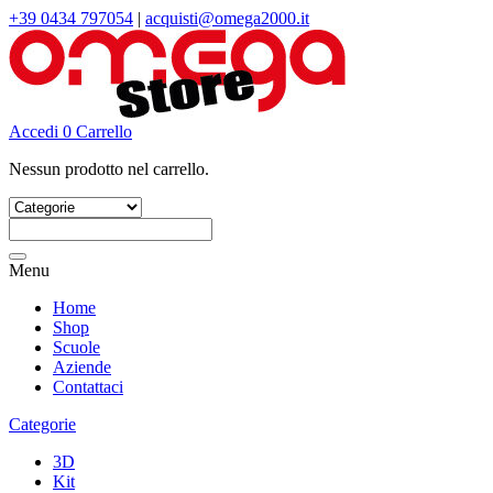
+39 0434 797054
|
acquisti@omega2000.it
Accedi
0
Carrello
Nessun prodotto nel carrello.
Cerca:
Menu
Home
Shop
Scuole
Aziende
Contattaci
Categorie
3D
Kit