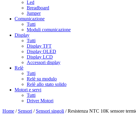
Led
Breadboard
Jumper
Comunicazione
Tutti
Moduli comunicazione
Display
Tutti
Display TFT
Display OLED
Display LCD
Accessori display
Relè
Tutti
Relè su modulo
Relè allo stato solido
Motori e servi
Tutti
Driver Motori
Home
/
Sensori
/
Sensori singoli
/ Resistenza NTC 10K sensore termic