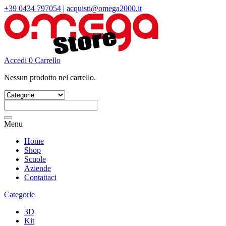
+39 0434 797054
|
acquisti@omega2000.it
Accedi
0
Carrello
Nessun prodotto nel carrello.
Cerca:
Menu
Home
Shop
Scuole
Aziende
Contattaci
Categorie
3D
Kit