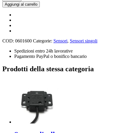
NTC
Aggiungi al carrello
10K
sensore
termico
Arduino
(5
pezzi)
quantità
COD:
0601600
Categorie:
Sensori
,
Sensori singoli
Spedizioni entro 24h lavorative
Pagamento PayPal o bonifico bancario
Prodotti della stessa categoria