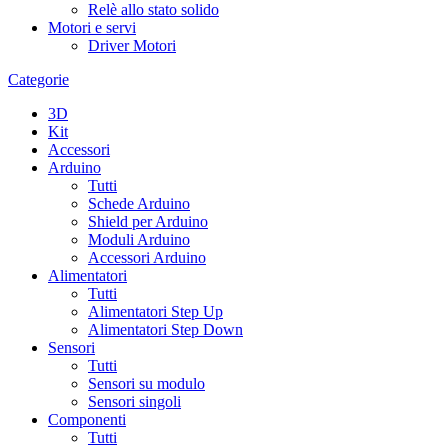
Relè allo stato solido
Motori e servi
Driver Motori
Categorie
3D
Kit
Accessori
Arduino
Tutti
Schede Arduino
Shield per Arduino
Moduli Arduino
Accessori Arduino
Alimentatori
Tutti
Alimentatori Step Up
Alimentatori Step Down
Sensori
Tutti
Sensori su modulo
Sensori singoli
Componenti
Tutti