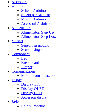
Accessori
Arduino
Schede Arduino
Shield per Arduino
Moduli Arduino
Accessori Arduino
Alimentatori
Alimentatori Step Up
Alimentatori Step Down
Sensori
Sensori su modulo
Sensori singoli
Componenti
Led
Breadboard
Jumper
Comunicazione
Moduli comunicazione
Display
Display TFT
Display OLED
Display LCD
Accessori display
Relè
Relè su modulo