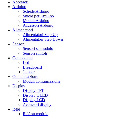
Accessori
Arduino
Schede Arduino
Shield per Arduino
Moduli Arduino
Accessori Arduino
Alimentatori
Alimentatori Step Up
Alimentatori Step Down
Sensori
Sensori su modulo
Sensori singoli
Componenti
Led
Breadboard
Jumper
Comunicazione
Moduli comunicazione
Display
Display TFT
Display OLED
Display LCD
Accessori display
Relè
Relè su modulo