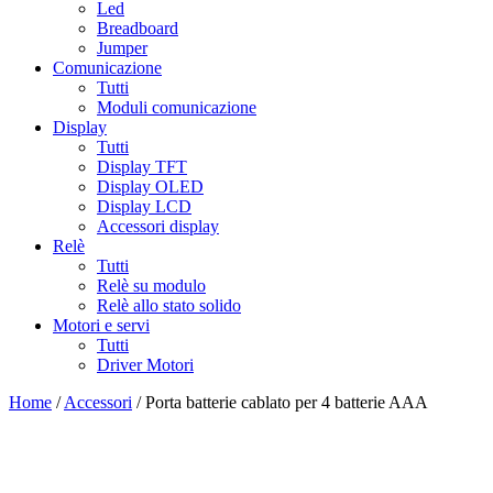
Led
Breadboard
Jumper
Comunicazione
Tutti
Moduli comunicazione
Display
Tutti
Display TFT
Display OLED
Display LCD
Accessori display
Relè
Tutti
Relè su modulo
Relè allo stato solido
Motori e servi
Tutti
Driver Motori
Home
/
Accessori
/ Porta batterie cablato per 4 batterie AAA