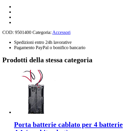
per
4
batterie
AAA
quantità
COD:
9501400
Categoria:
Accessori
Spedizioni entro 24h lavorative
Pagamento PayPal o bonifico bancario
Prodotti della stessa categoria
Porta batterie cablato per 4 batterie