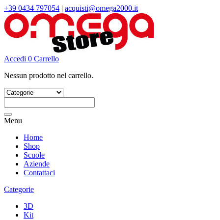
+39 0434 797054
|
acquisti@omega2000.it
Accedi
0
Carrello
Nessun prodotto nel carrello.
Cerca:
Menu
Home
Shop
Scuole
Aziende
Contattaci
Categorie
3D
Kit