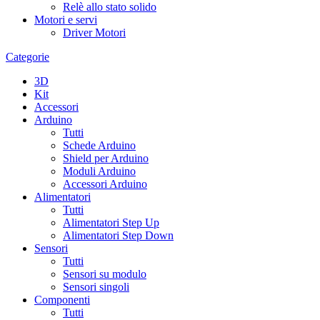
Relè allo stato solido
Motori e servi
Driver Motori
Categorie
3D
Kit
Accessori
Arduino
Tutti
Schede Arduino
Shield per Arduino
Moduli Arduino
Accessori Arduino
Alimentatori
Tutti
Alimentatori Step Up
Alimentatori Step Down
Sensori
Tutti
Sensori su modulo
Sensori singoli
Componenti
Tutti