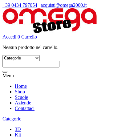
+39 0434 797054
|
acquisti@omega2000.it
Accedi
0
Carrello
Nessun prodotto nel carrello.
Cerca:
Menu
Home
Shop
Scuole
Aziende
Contattaci
Categorie
3D
Kit