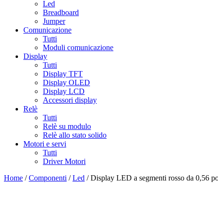
Led
Breadboard
Jumper
Comunicazione
Tutti
Moduli comunicazione
Display
Tutti
Display TFT
Display OLED
Display LCD
Accessori display
Relè
Tutti
Relè su modulo
Relè allo stato solido
Motori e servi
Tutti
Driver Motori
Home
/
Componenti
/
Led
/ Display LED a segmenti rosso da 0,56 pol