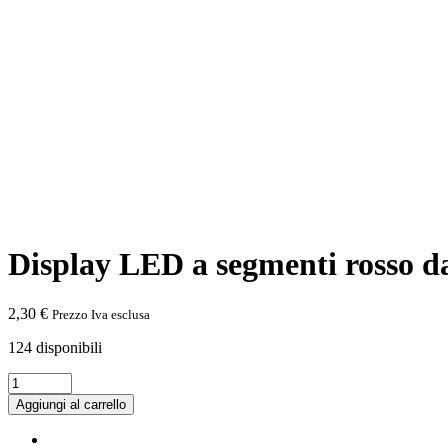
Display LED a segmenti rosso da 
2,30
€
Prezzo Iva esclusa
124 disponibili
Display
LED
Aggiungi al carrello
a
segmenti