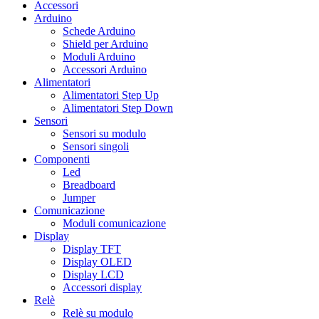
Accessori
Arduino
Schede Arduino
Shield per Arduino
Moduli Arduino
Accessori Arduino
Alimentatori
Alimentatori Step Up
Alimentatori Step Down
Sensori
Sensori su modulo
Sensori singoli
Componenti
Led
Breadboard
Jumper
Comunicazione
Moduli comunicazione
Display
Display TFT
Display OLED
Display LCD
Accessori display
Relè
Relè su modulo