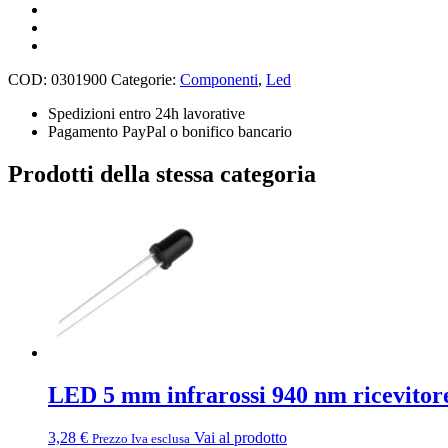
rosso
da
0,56
pollici
con
COD:
0301900
Categorie:
Componenti
,
Led
1
cifra
Spedizioni entro 24h lavorative
quantità
Pagamento PayPal o bonifico bancario
Prodotti della stessa categoria
LED 5 mm infrarossi 940 nm ricevitore
3,28
€
Vai al prodotto
Prezzo Iva esclusa