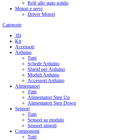
Relè allo stato solido
Motori e servi
Driver Motori
Categorie
3D
Kit
Accessori
Arduino
Tutti
Schede Arduino
Shield per Arduino
Moduli Arduino
Accessori Arduino
Alimentatori
Tutti
Alimentatori Step Up
Alimentatori Step Down
Sensori
Tutti
Sensori su modulo
Sensori singoli
Componenti
Tutti