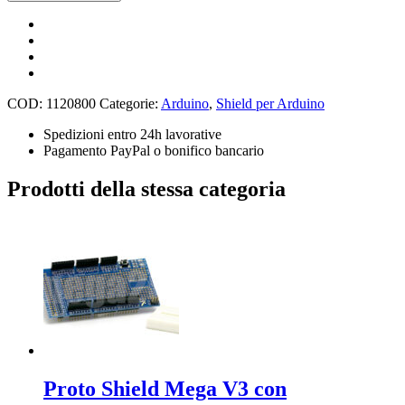
Female
11mm
tall
stackable
Header
Connector
quantità
COD:
1120800
Categorie:
Arduino
,
Shield per Arduino
Spedizioni entro 24h lavorative
Pagamento PayPal o bonifico bancario
Prodotti della stessa categoria
Proto Shield Mega V3 con