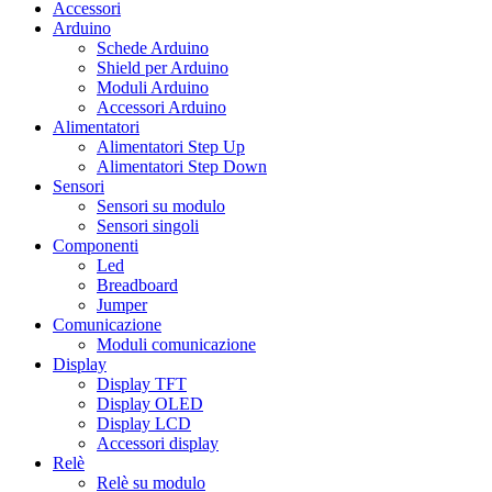
Accessori
Arduino
Schede Arduino
Shield per Arduino
Moduli Arduino
Accessori Arduino
Alimentatori
Alimentatori Step Up
Alimentatori Step Down
Sensori
Sensori su modulo
Sensori singoli
Componenti
Led
Breadboard
Jumper
Comunicazione
Moduli comunicazione
Display
Display TFT
Display OLED
Display LCD
Accessori display
Relè
Relè su modulo