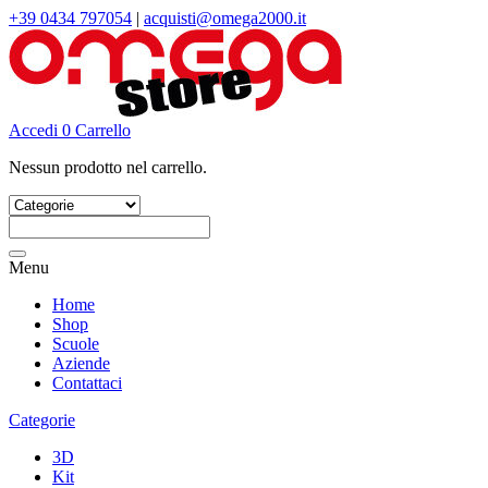
+39 0434 797054
|
acquisti@omega2000.it
Accedi
0
Carrello
Nessun prodotto nel carrello.
Cerca:
Menu
Home
Shop
Scuole
Aziende
Contattaci
Categorie
3D
Kit