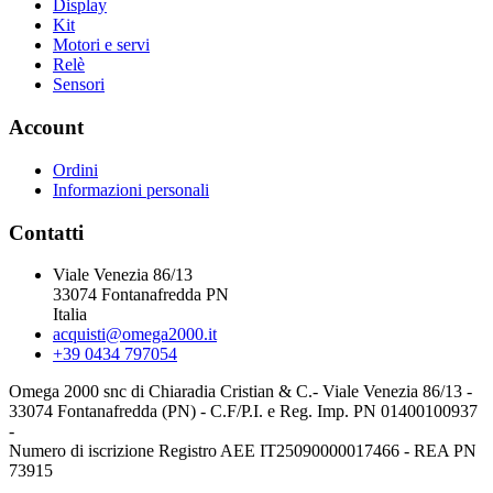
Display
Kit
Motori e servi
Relè
Sensori
Account
Ordini
Informazioni personali
Contatti
Viale Venezia 86/13
33074 Fontanafredda PN
Italia
acquisti@omega2000.it
+39 0434 797054
Omega 2000 snc di Chiaradia Cristian & C.- Viale Venezia 86/13 -
33074 Fontanafredda (PN) - C.F/P.I. e Reg. Imp. PN 01400100937
-
Numero di iscrizione Registro AEE IT25090000017466 - REA PN
73915