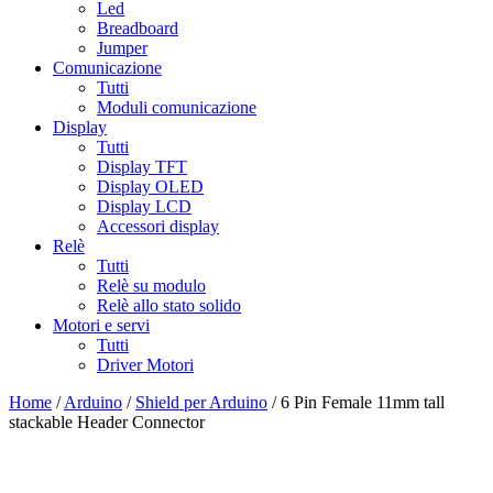
Led
Breadboard
Jumper
Comunicazione
Tutti
Moduli comunicazione
Display
Tutti
Display TFT
Display OLED
Display LCD
Accessori display
Relè
Tutti
Relè su modulo
Relè allo stato solido
Motori e servi
Tutti
Driver Motori
Home
/
Arduino
/
Shield per Arduino
/ 6 Pin Female 11mm tall
stackable Header Connector