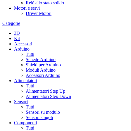
Relè allo stato solido
Motori e servi
Driver Motori
Categorie
3D
Kit
Accessori
Arduino
Tutti
Schede Arduino
Shield per Arduino
Moduli Arduino
Accessori Arduino
Alimentatori
Tutti
Alimentatori Step Up
Alimentatori Step Down
Sensori
Tutti
Sensori su modulo
Sensori singoli
Componenti
Tutti