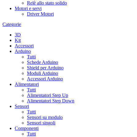
Relè allo stato solido
Motori e servi
Driver Motori
Categorie
3D
Kit
Accessori
Arduino
Tutti
Schede Arduino
Shield per Arduino
Moduli Arduino
Accessori Arduino
Alimentatori
Tutti
Alimentatori Step Up
Alimentatori Step Down
Sensori
Tutti
Sensori su modulo
Sensori singoli
Componenti
Tutti