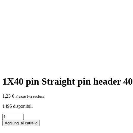
1X40 pin Straight pin header 4
1,23
€
Prezzo Iva esclusa
1495 disponibili
1X40
pin
Aggiungi al carrello
Straight
pin