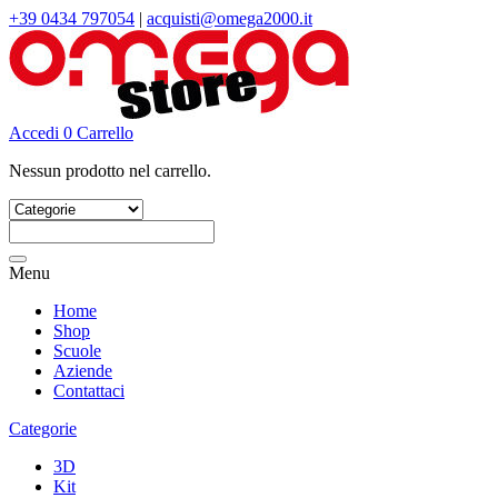
+39 0434 797054
|
acquisti@omega2000.it
Accedi
0
Carrello
Nessun prodotto nel carrello.
Cerca:
Menu
Home
Shop
Scuole
Aziende
Contattaci
Categorie
3D
Kit