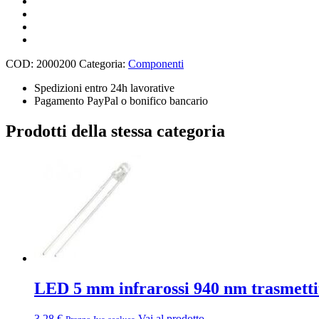
header
40
pin
Male
2.54
COD:
2000200
Categoria:
Componenti
mm
quantità
Spedizioni entro 24h lavorative
Pagamento PayPal o bonifico bancario
Prodotti della stessa categoria
LED 5 mm infrarossi 940 nm trasmettit
3,28
€
Vai al prodotto