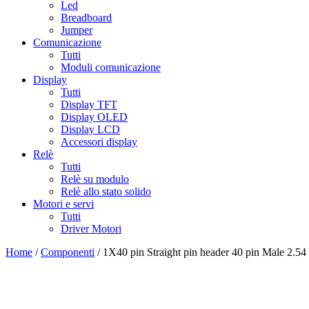
Led
Breadboard
Jumper
Comunicazione
Tutti
Moduli comunicazione
Display
Tutti
Display TFT
Display OLED
Display LCD
Accessori display
Relè
Tutti
Relè su modulo
Relè allo stato solido
Motori e servi
Tutti
Driver Motori
Home
/
Componenti
/ 1X40 pin Straight pin header 40 pin Male 2.5