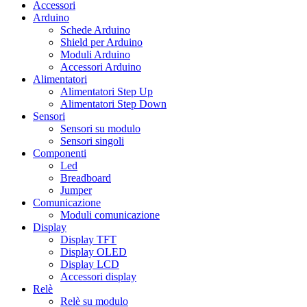
Accessori
Arduino
Schede Arduino
Shield per Arduino
Moduli Arduino
Accessori Arduino
Alimentatori
Alimentatori Step Up
Alimentatori Step Down
Sensori
Sensori su modulo
Sensori singoli
Componenti
Led
Breadboard
Jumper
Comunicazione
Moduli comunicazione
Display
Display TFT
Display OLED
Display LCD
Accessori display
Relè
Relè su modulo